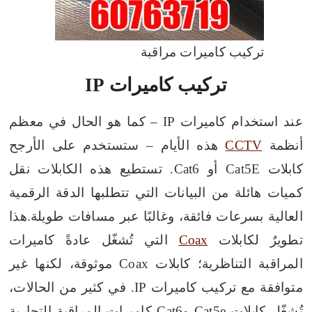
تركيب كاميرات مراقبة
تركيب كاميرات IP
عند استخدام كاميرات IP – كما هو الحال في معظم
أنظمة
CCTV
هذه الأيام – ستستخدم على الأرجح
كابلات Cat5E أو Cat6. تستطيع هذه الكابلات نقل
كميات هائلة من البيانات التي تتطلبها الدقة الرقمية
العالية بسرعات فائقة، وغالبًا عبر مسافات طويلة.
هذا
تطويرٌ لكابلات
Coax
التي تُشغّل عادةً كاميرات
المراقبة التناظرية؛ كابلات Coax موثوقة، لكنها غير
متوافقة مع تركيب كاميرات IP. في كثير من الحالات،
تُشغّل كابلات Cat5e وCat6 كاميرات المراقبة التجارية